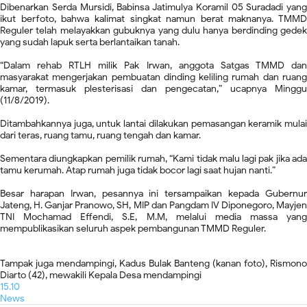
Dibenarkan Serda Mursidi, Babinsa Jatimulya Koramil 05 Suradadi yang
ikut berfoto, bahwa kalimat singkat namun berat maknanya. TMMD
Reguler telah melayakkan gubuknya yang dulu hanya berdinding gedek
yang sudah lapuk serta berlantaikan tanah.
“Dalam rehab RTLH milik Pak Irwan, anggota Satgas TMMD dan
masyarakat mengerjakan pembuatan dinding keliling rumah dan ruang
kamar, termasuk plesterisasi dan pengecatan,” ucapnya Minggu
(11/8/2019).
Ditambahkannya juga, untuk lantai dilakukan pemasangan keramik mulai
dari teras, ruang tamu, ruang tengah dan kamar.
Sementara diungkapkan pemilik rumah, “Kami tidak malu lagi pak jika ada
tamu kerumah. Atap rumah juga tidak bocor lagi saat hujan nanti.”
Besar harapan Irwan, pesannya ini tersampaikan kepada Gubernur
Jateng, H. Ganjar Pranowo, SH, MIP dan Pangdam IV Diponegoro, Mayjen
TNI Mochamad Effendi, S.E, M.M, melalui media massa yang
mempublikasikan seluruh aspek pembangunan TMMD Reguler.
Tampak juga mendampingi, Kadus Bulak Banteng (kanan foto), Rismono
Diarto (42), mewakili Kepala Desa mendampingi
15.10
News